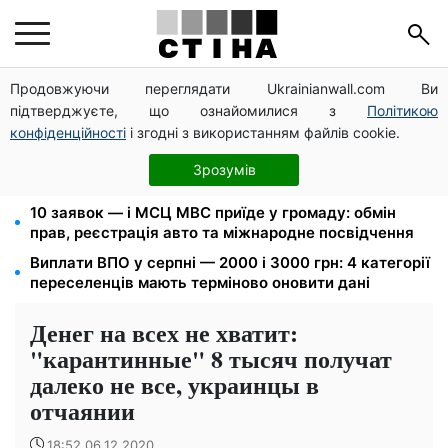
Продовжуючи переглядати Ukrainianwall.com Ви
Пенсія по інвалідності III групи з вересня: від 2595
підтверджуєте, що ознайомилися з
Політикою
до 10 625 грн — хто скільки отримає
конфіденційності
і згодні з використанням файлів cookie.
Федоров звільнений і без бронювання: Камельчук
пропонує ексміністру мобілізацію на загальних
Зрозумів
умовах
10 заявок — і МСЦ МВС приїде у громаду: обмін
прав, реєстрація авто та міжнародне посвідчення
Виплати ВПО у серпні — 2000 і 3000 грн: 4 категорії
переселенців мають терміново оновити дані
Денег на всех не хватит:
"карантинные" 8 тысяч получат
далеко не все, украинцы в
отчаянии
18:52 06.12.2020