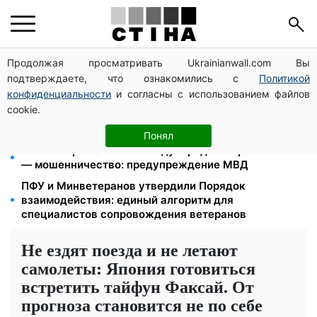
Продолжая просматривать Ukrainianwall.com Вы
1-2 набора гигиены на семью: UNICEF раздает
подтверждаете, что ознакомились с
Политикой
помощь в Запорожской области в августе
конфиденциальности
и согласны с использованием файлов
2000 грн в квартал от фонда США: люди с
cookie.
инвалидностью I-II группы и пенсионеры 60+
получат выплаты
Понял
Техосмотр без СТО и международные права онлайн
— мошенничество: предупреждение МВД
ПФУ и Минветеранов утвердили Порядок
взаимодействия: единый алгоритм для
специалистов сопровождения ветеранов
Не ездят поезда и не летают
самолеты: Япония готовиться
встретить тайфун Факсай. От
прогноза становится не по себе