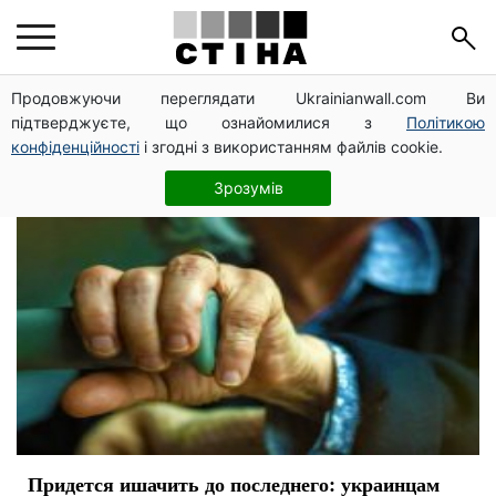
налоги
Продовжуючи переглядати Ukrainianwall.com Ви
підтверджуєте, що ознайомилися з
Політикою
конфіденційності
і згодні з використанням файлів cookie.
Зрозумів
Придется ишачить до последнего: украинцам