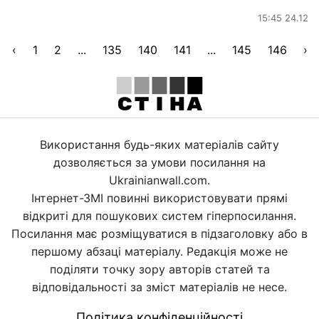
15:45 24.12
‹
1
2
...
135
140
141
...
145
146
›
Використання будь-яких матеріалів сайту
дозволяється за умови посилання на
Ukrainianwall.com.
Інтернет-ЗМІ повинні використовувати прямі
відкриті для пошукових систем гіперпосилання.
Посилання має розміщуватися в підзаголовку або в
першому абзаці матеріалу. Редакція може не
поділяти точку зору авторів статей та
відповідальності за зміст матеріалів не несе.
Політика конфіденційності