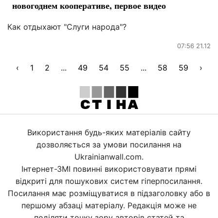
новогоднем кооперативе, первое видео
Как отдыхают "Слуги народа"?
07:56 21.12
‹
1
2
...
49
54
55
...
58
59
›
Використання будь-яких матеріалів сайту
дозволяється за умови посилання на
Ukrainianwall.com.
Інтернет-ЗМІ повинні використовувати прямі
відкриті для пошукових систем гіперпосилання.
Посилання має розміщуватися в підзаголовку або в
першому абзаці матеріалу. Редакція може не
поділяти точку зору авторів статей та