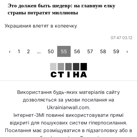
Это должен быть шедевр: на главную елку
страны потратят миллионы
Украшения влетят в копеечку
07:47 03.12
‹
1
2
...
50
55
56
57
58
59
›
Використання будь-яких матеріалів сайту
дозволяється за умови посилання на
Ukrainianwall.com.
Інтернет-ЗМІ повинні використовувати прямі
відкриті для пошукових систем гіперпосилання.
Посилання має розміщуватися в підзаголовку або в