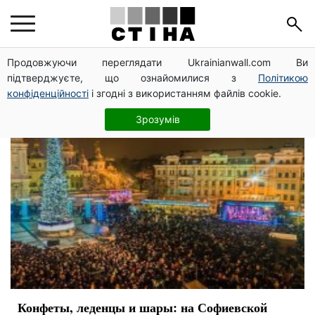
Новый год
Продовжуючи переглядати Ukrainianwall.com Ви
підтверджуєте, що ознайомилися з
Політикою
конфіденційності
і згодні з використанням файлів cookie.
Зрозумів
Конфеты, леденцы и шары: на Софиевской