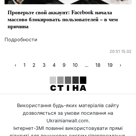
Проверьте свой аккаунт: Facebook начала
массово блокировать пользователей – в чем
причина
Подробности
20:51 15.02
‹
1
2
3
4
9
10
...
18
19
›
Використання будь-яких матеріалів сайту
дозволяється за умови посилання на
Ukrainianwall.com.
Інтернет-ЗМІ повинні використовувати прямі
відкриті для пошукових систем гіперпосилання.