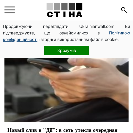
социальные сети
Продовжуючи переглядати Ukrainianwall.com Ви
підтверджуєте, що ознайомилися з
Політикою
конфіденційності
і згодні з використанням файлів cookie.
Зрозумів
Новый слив в "Дії": в сеть утекла очередная