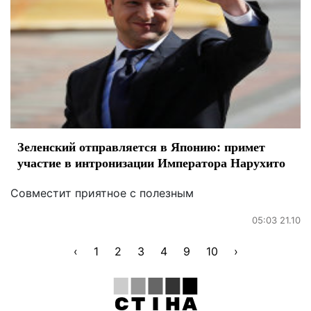
Зеленский отправляется в Японию: примет
участие в интронизации Императора Нарухито
Совместит приятное с полезным
05:03 21.10
‹
1
2
3
4
9
10
›