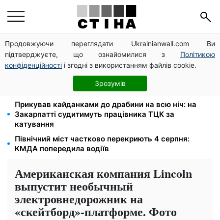
Продовжуючи переглядати Ukrainianwall.com Ви
2000 грн щокварталу від фонду США: люди з
підтверджуєте, що ознайомилися з
Політикою
інвалідністю I-II групи та пенсіонери 60+ отримають
виплати
конфіденційності
і згодні з використанням файлів cookie.
Тарифи на воду злетіли до 91,24 грн/куб, газ може
Зрозумів
сягнути 15 грн: комунальні ціни в серпні
Прикував кайданками до драбини на всю ніч: на
Закарпатті судитимуть працівника ТЦК за
катування
Північний міст частково перекриють 4 серпня:
КМДА попередила водіїв
Американская компания Lincoln
выпустит необычный
электровнедорожник на
«скейтборд»-платформе. Фото