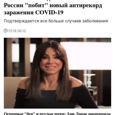
России "побит" новый антирекорд
заражения COVID-19
Подтверждается все больше случаев заболевания
13:18 06.12
Огромные "буи" и пухлые щеки: Ани Лорак ошарашила