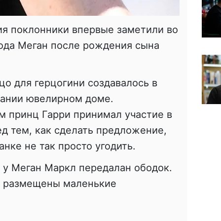
я поклонники впервые заметили во
ода Меган после рождения сына
цо для герцогини создавалось в
тании ювелирном доме.
м принц Гарри принимал участие в
д тем, как сделать предложение,
анке не так просто угодить.
 у Меган Маркл передалан ободок.
не размещены маленькие