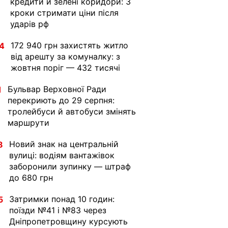
кредити й зелені коридори: 3
кроки стримати ціни після
ударів рф
172 940 грн захистять житло
4
від арешту за комуналку: з
жовтня поріг — 432 тисячі
Бульвар Верховної Ради
1
перекриють до 29 серпня:
тролейбуси й автобуси змінять
маршрути
Новий знак на центральній
8
вулиці: водіям вантажівок
заборонили зупинку — штраф
до 680 грн
Затримки понад 10 годин:
5
поїзди №41 і №83 через
Дніпропетровщину курсують