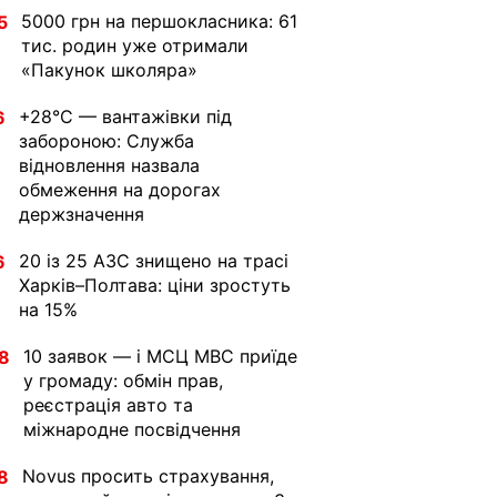
5000 грн на першокласника: 61
5
тис. родин уже отримали
«Пакунок школяра»
+28°C — вантажівки під
6
забороною: Служба
відновлення назвала
обмеження на дорогах
держзначення
20 із 25 АЗС знищено на трасі
6
Харків–Полтава: ціни зростуть
на 15%
10 заявок — і МСЦ МВС приїде
8
у громаду: обмін прав,
реєстрація авто та
міжнародне посвідчення
Novus просить страхування,
8