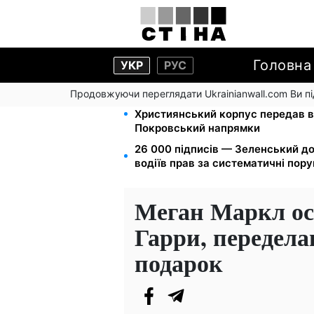
Головна
УКР
РУС
Продовжуючи переглядати Ukrainianwall.com Ви 
Мавіки, зарядні станції та апарат
Християнський корпус передав в
Покровський напрямки
26 000 підписів — Зеленський д
водіїв прав за систематичні пор
Меган Маркл ос
Гарри, передела
подарок