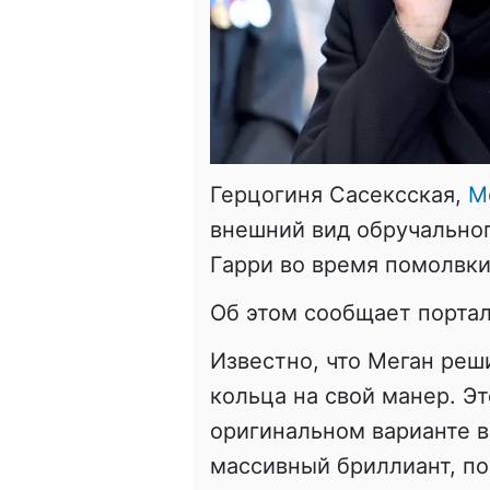
Герцогиня Сасексская,
М
внешний вид обручальног
Гарри во время помолвки 
Об этом сообщает порта
Известно, что Меган реш
кольца на свой манер. Э
оригинальном варианте 
массивный бриллиант, по