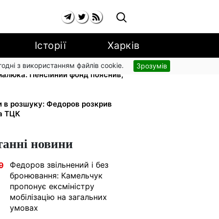
Історії
Харків
згодні з використанням файлів cookie.
Зрозумів
 малюка: Пенсійний фонд пояснив,
и в розшуку: Федоров розкрив
та ТЦК
танні новини
Федоров звільнений і без
9
бронювання: Камельчук
пропонує ексміністру
мобілізацію на загальних
умовах