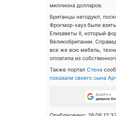
миллиона долларов.
Британцы негодуют, поск
Фрогмор-хауз были взяты
Елизаветы II, который ф
Великобритании. Справед
все же всю мебель, техн
оплатила из собственног
Также портал
Стена
сооб
показали своего сына А
Додайте в
джерела Go
Опубліковано:
26.06 12:3