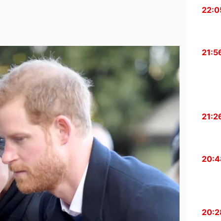
22:0
21:5
21:2
20:4
20:2