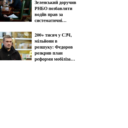
Зеленський доручив
РНБО позбавляти
водіїв прав за
систематичні
порушення
200+ тисяч у СЗЧ,
мільйони в
розшуку: Федоров
розкрив план
реформи мобілізації
та ТЦК