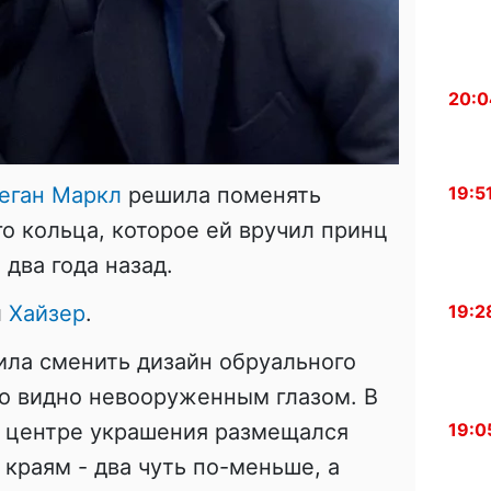
20:0
19:5
еган Маркл
решила поменять
о кольца, которое ей вручил принц
два года назад.
19:2
л
Хайзер
.
ила сменить дизайн обруального
то видно невооруженным глазом. В
19:0
в центре украшения размещался
 краям - два чуть по-меньше, а