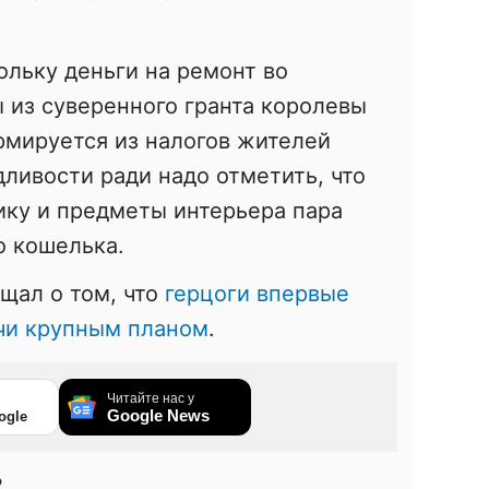
ольку деньги на ремонт во
 из суверенного гранта королевы
ормируется из налогов жителей
ливости ради надо отметить, что
ику и предметы интерьера пара
о кошелька.
щал о том, что
герцоги впервые
рчи крупным планом
.
Читайте нас у
Google News
ogle
2