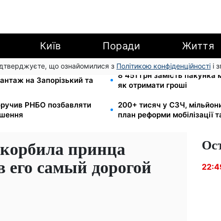
Київ
Поради
Життя
підтверджуєте, що ознайомилися з
Політикою конфіденційності
і 
и для реанімації:
8 451 грн замість пакунка
антаж на Запорізький та
як отримати гроші
оручив РНБО позбавляти
200+ тисяч у СЗЧ, мільйон
ушення
план реформи мобілізації 
Ос
корбила принца
в его самый дорогой
22:4