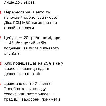
лише до Львова
Перереєстрація авто та
3
належний користувач через
Дію: ГСЦ МВС нагадало про
онлайн-послуги
Цибуля — 20 грн/кг, помідори
7
— 45: борщовий набір
подешевшав після липневого
стрибка
Хліб подешевшає на 25% вже у
6
вересні: пшениця вдвічі
дешевша, ніж торік
Церковне свято 7 серпня:
6
Преображення позаду,
Успенський піст триває —
традиції, заборони, прикмети