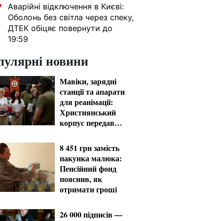
Аварійні відключення в Києві:
7
Оболонь без світла через спеку,
ДТЕК обіцяє повернути до
19:59
пулярні новини
Мавіки, зарядні
станції та апарати
для реанімації:
Християнський
корпус передав
вантаж на
Запорізький та
8 451 грн замість
Покровський
пакунка малюка:
напрямки
Пенсійний фонд
пояснив, як
отримати гроші
26 000 підписів —