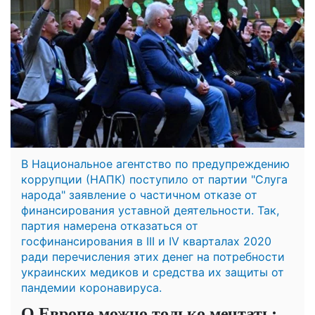
В Национальное агентство по предупреждению
коррупции (НАПК) поступило от партии "Слуга
народа" заявление о частичном отказе от
финансирования уставной деятельности. Так,
партия намерена отказаться от
госфинансирования в III и IV кварталах 2020
ради перечисления этих денег на потребности
украинских медиков и средства их защиты от
пандемии коронавируса.
О Европе можно только мечтать: