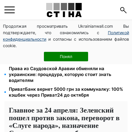
Продолжая просматривать Ukrainianwall.com Вы
Тарифы на воду взлетели до 91,24 грн/куб, газ
подтверждаете, что ознакомились с
Политикой
может достичь 15 грн: коммунальные цены в
августе
конфиденциальности
и согласны с использованием файлов
cookie.
Субсидии отменят, льготы на коммуналку
аннулируют: ПФУ проверяет доходы пенсионеров в
Понял
августе
Права из Саудовской Аравии обменяли на
украинские: процедура, которую стоит знать
водителям
ПриватБанк вернет 5000 грн за коммуналку: 100%
кэшбек через Приват24 до октября
Главное за 24 апреля: Зеленский
пошел против закона, переворот в
«Слуге народа», назначение