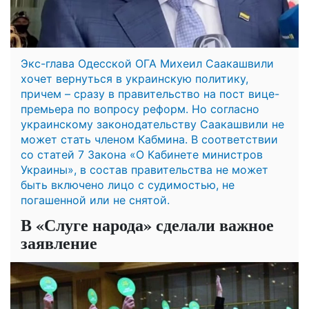
Экс-глава Одесской ОГА Михеил Саакашвили
хочет вернуться в украинскую политику,
причем – сразу в правительство на пост вице-
премьера по вопросу реформ. Но согласно
украинскому законодательству Саакашвили не
может стать членом Кабмина. В соответствии
со статей 7 Закона «О Кабинете министров
Украины», в состав правительства не может
быть включено лицо с судимостью, не
погашенной или не снятой.
В «Слуге народа» сделали важное
заявление