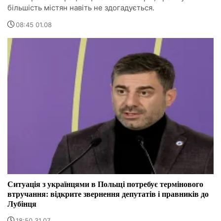
більшість містян навіть не здогадується.
08:45 01.08
Ситуація з українцями в Польщі потребує термінового
втручання: відкрите звернення депутатів і правників до
Лубінця
18:50 31.07