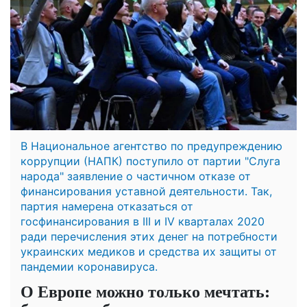
В Национальное агентство по предупреждению
коррупции (НАПК) поступило от партии "Слуга
народа" заявление о частичном отказе от
финансирования уставной деятельности. Так,
партия намерена отказаться от
госфинансирования в III и IV кварталах 2020
ради перечисления этих денег на потребности
украинских медиков и средства их защиты от
пандемии коронавируса.
О Европе можно только мечтать: