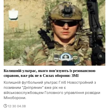
Колишній ультрас, якого пов'язують із резонансною
справою, вже рік не в Силах оборони: ЗМІ
Колишній футбольний ультрас Гліб Новостройний з
позивним "Дніпрянин" вже рік не є
військовослужбовцем Головного управління розвідки
Міноборони.
12:30 04.08