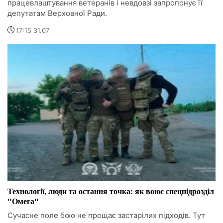
працевлаштування ветеранів і невдовзі запропонує її
депутатам Верховної Ради.
17:15 31.07
Технології, люди та остання точка: як воює спецпідрозділ
"Омега"
Сучасне поле бою не прощає застарілих підходів. Тут