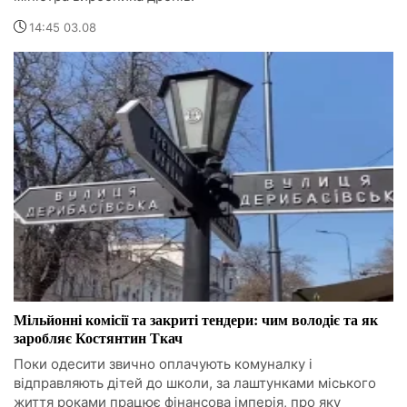
14:45 03.08
Мільйонні комісії та закриті тендери: чим володіє та як
заробляє Костянтин Ткач
Поки одесити звично оплачують комуналку і
відправляють дітей до школи, за лаштунками міського
життя роками працює фінансова імперія, про яку