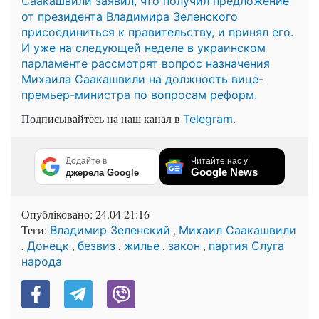
Саакашвили заявил, что получил предложение
от президента Владимира Зеленского
присоединиться к правительству, и принял его.
И уже на следующей неделе в украинском
парламенте рассмотрят вопрос назначения
Михаила Саакашвили на должность вице-
премьер-министра по вопросам реформ.
Подписывайтесь на наш канал в
.
Telegram
Додайте в
Читайте нас у
Google News
джерела Google
Опубліковано:
24.04 21:16
Теги:
,
Владимир Зеленский
Михаил Саакашвили
,
,
,
,
,
Донецк
безвиз
жилье
закон
партия Слуга
народа