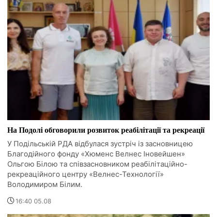
На Подолі обговорили розвиток реабілітації та рекреації
У Подільській РДА відбулася зустріч із засновницею
Благодійного фонду «Хюменс Велнес Іновейшен»
Ольгою Білою та співзасновником реабілітаційно-
рекреаційного центру «Велнес-Технології»
Володимиром Білим.
16:40 05.08