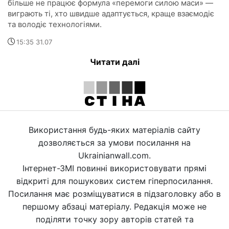
більше не працює формула «перемоги силою маси» —
виграють ті, хто швидше адаптується, краще взаємодіє
та володіє технологіями.
15:35 31.07
Читати далі
Використання будь-яких матеріалів сайту
дозволяється за умови посилання на
Ukrainianwall.com.
Інтернет-ЗМІ повинні використовувати прямі
відкриті для пошукових систем гіперпосилання.
Посилання має розміщуватися в підзаголовку або в
першому абзаці матеріалу. Редакція може не
поділяти точку зору авторів статей та