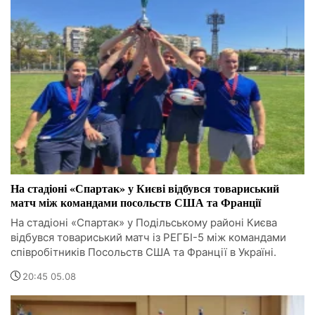
На стадіоні «Спартак» у Києві відбувся товариський
матч між командами посольств США та Франції
На стадіоні «Спартак» у Подільському районі Києва
відбувся товариський матч із РЕГБІ-5 між командами
співробітників Посольств США та Франції в Україні.
20:45 05.08