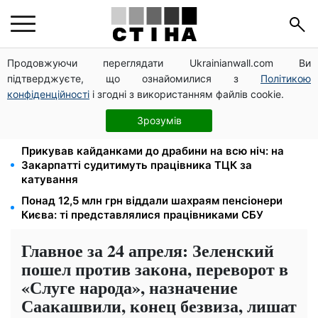
Продовжуючи переглядати Ukrainianwall.com Ви
Пенсійна реформа у вересні: добровільні
підтверджуєте, що ознайомилися з
Політикою
накопичення й перегляд спецпенсій суддів
конфіденційності
і згодні з використанням файлів cookie.
На стадіоні «Спартак» у Києві відбувся
товариський матч між командами посольств США
Зрозумів
та Франції
Прикував кайданками до драбини на всю ніч: на
Закарпатті судитимуть працівника ТЦК за
катування
Понад 12,5 млн грн віддали шахраям пенсіонери
Києва: ті представлялися працівниками СБУ
Главное за 24 апреля: Зеленский
пошел против закона, переворот в
«Слуге народа», назначение
Саакашвили, конец безвиза, лишат