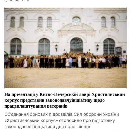
На презентації у Києво-Печерській лаврі Християнський
корпус представив законодавчуініціативу щодо
працевлаштування ветеранів
Об'єднання бойових підрозділів Сил оборони України
«Християнський корпус» оголосило про підготовку
законодавчої ініціативи для полегшення