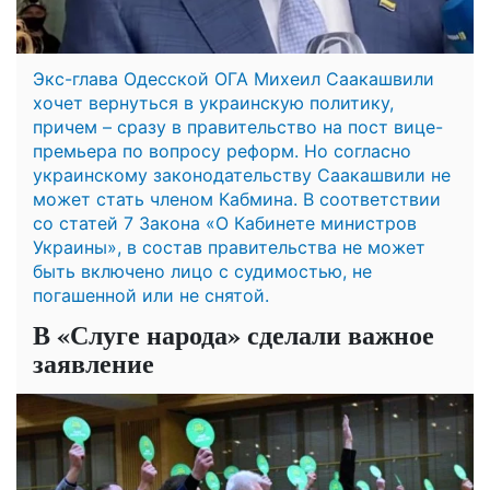
Экс-глава Одесской ОГА Михеил Саакашвили
хочет вернуться в украинскую политику,
причем – сразу в правительство на пост вице-
премьера по вопросу реформ. Но согласно
украинскому законодательству Саакашвили не
может стать членом Кабмина. В соответствии
со статей 7 Закона «О Кабинете министров
Украины», в состав правительства не может
быть включено лицо с судимостью, не
погашенной или не снятой.
В «Слуге народа» сделали важное
заявление