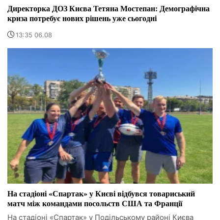
Директорка ДОЗ Києва Тетяна Мостепан: Демографічна
криза потребує нових рішень уже сьогодні
13:35 06.08
На стадіоні «Спартак» у Києві відбувся товариський
матч між командами посольств США та Франції
На стадіоні «Спартак» у Подільському районі Києва