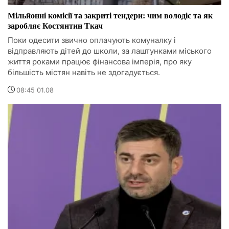
Мільйонні комісії та закриті тендери: чим володіє та як
заробляє Костянтин Ткач
Поки одесити звично оплачують комуналку і
відправляють дітей до школи, за лаштунками міського
життя роками працює фінансова імперія, про яку
більшість містян навіть не здогадується.
08:45 01.08