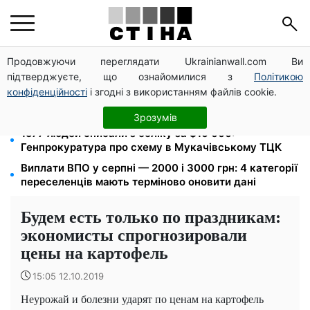
Продовжуючи переглядати Ukrainianwall.com Ви
Пенсія по інвалідності III групи з вересня: від 2595
підтверджуєте, що ознайомилися з
Політикою
до 10 625 грн — хто скільки отримає
конфіденційності
і згодні з використанням файлів cookie.
10 заявок — і МСЦ МВС приїде у громаду: обмін
прав, реєстрація авто та міжнародне посвідчення
Зрозумів
1577 людей списали з обліку за $10 000:
Генпрокуратура про схему в Мукачівському ТЦК
Виплати ВПО у серпні — 2000 і 3000 грн: 4 категорії
переселенців мають терміново оновити дані
Будем есть только по праздникам:
экономисты спрогнозировали
цены на картофель
15:05 12.10.2019
Неурожай и болезни ударят по ценам на картофель