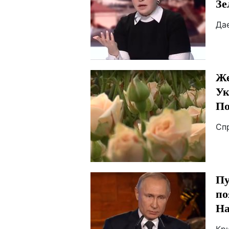
Зе
Да
Же
Ук
По
Сп
Пу
по
На