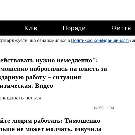
Київ
Поради
Життя
підтверджуєте, що ознайомилися з
Політикою конфіденційності
і 
ействовать нужно немедленно":
мошенко набросилась на власть за
здарную работу – ситуация
итическая. Видео
кладывать нельзя
14:50 11.04
йте людям работать: Тимошенко
льше не может молчать, озвучила