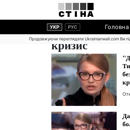
Головна
УКР
РУС
Продовжуючи переглядати Ukrainianwall.com Ви 
кризис
"Д
Ти
бе
кр
От
Да
бо