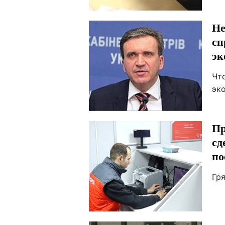
Не
сп
эк
Чт
эк
Пр
сд
по
Гр