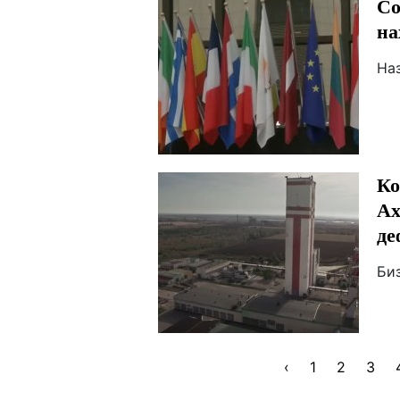
Со
на
На
Ко
Ах
де
Би
‹
1
2
3