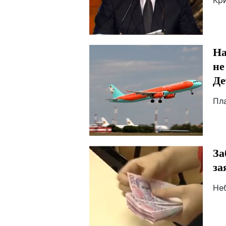
Кр
На
не
Де
Пл
За
за
Не