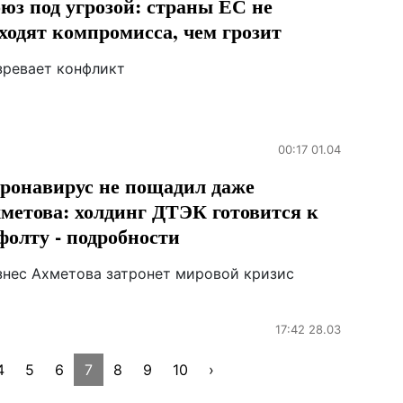
юз под угрозой: страны ЕС не
ходят компромисса, чем грозит
зревает конфликт
00:17 01.04
ронавирус не пощадил даже
метова: холдинг ДТЭК готовится к
фолту - подробности
знес Ахметова затронет мировой кризис
17:42 28.03
4
5
6
7
8
9
10
›