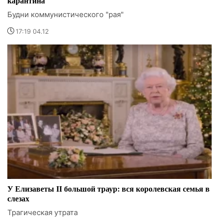
карантина
Будни коммунистического "рая"
17:19 04.12
У Елизаветы II большой траур: вся королевская семья в
слезах
Трагическая утрата