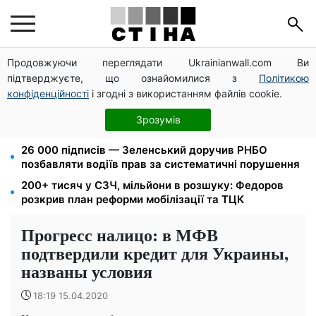
Продовжуючи переглядати Ukrainianwall.com Ви
Мавіки, зарядні станції та апарати для реанімації:
підтверджуєте, що ознайомилися з
Політикою
Християнський корпус передав вантаж на
Запорізький та Покровський напрямки
конфіденційності
і згодні з використанням файлів cookie.
8 451 грн замість пакунка малюка: Пенсійний фонд
Зрозумів
пояснив, як отримати гроші
26 000 підписів — Зеленський доручив РНБО
позбавляти водіїв прав за систематичні порушення
200+ тисяч у СЗЧ, мільйони в розшуку: Федоров
розкрив план реформи мобілізації та ТЦК
Прогресс налицо: в МФВ
подтвердили кредит для Украины,
названы условия
18:19 15.04.2020