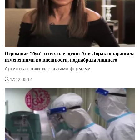
Огромные "буи" и пухлые щеки: Ани Лорак ошарашила
изменениями во внешности, поднабрала лишнего
Артистка восхитила своими формами
17:42 05.12