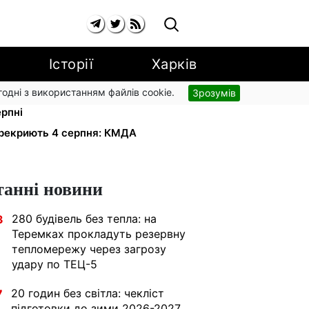
Історії
Харків
згодні з використанням файлів cookie.
Зрозумів
91,24 грн/куб, газ може сягнути
ерпні
ерекриють 4 серпня: КМДА
танні новини
280 будівель без тепла: на
3
Теремках прокладуть резервну
тепломережу через загрозу
удару по ТЕЦ-5
20 годин без світла: чекліст
7
підготовки до зими 2026-2027