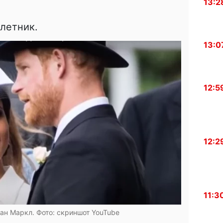
13:2
летник.
13:0
12:5
12:2
11:3
ан Маркл. Фото: скриншот YouTube