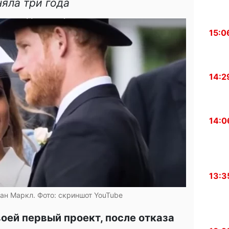
няла три года
15:0
14:2
14:0
13:3
ан Маркл. Фото: скриншот YouTube
оей первый проект, после отказа