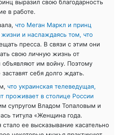
ринц выразил свою благодарность
ие в работе.
вала,
что Меган Маркл и принц
жизни и наслаждаясь том, что
ещать пресса. В связи с этим они
ать свою личную жизнь от
и объявляют им войну. Поэтому
 заставят себя долго ждать.
ом,
что украинская телеведущая,
т проживает в столице России
им супругом Владом Топаловым и
ась титула «Женщина года.
 стало ее высказывание касательно
орое некоторые мужья практикуют