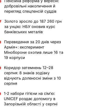
Пенсійна реформа у вересні:
8
добровільні накопичення й
перегляд спецпенсій суддів
Золото зросло до 187 260 грн
7
за унцію: НБУ оновив курс
банківських металів
Переведення за 20 днів через
9
Армія+: експеримент
Міноборони охопив лише 16 та
19 корпуси
Коридор затемнень 12–28
9
серпня: 8 знаків зодіаку
відчують доленосні зміни з 10
серпня
1-2 набори гігієни на сім'ю:
0
UNICEF роздає допомогу в
Запорізькій області у серпні