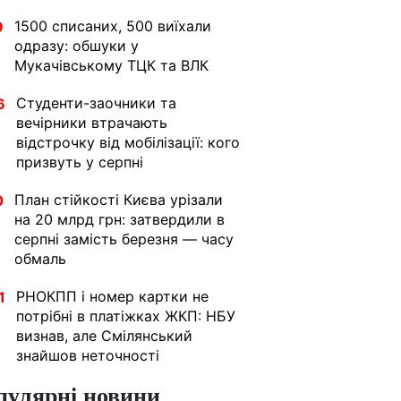
1500 списаних, 500 виїхали
9
одразу: обшуки у
Мукачівському ТЦК та ВЛК
Студенти-заочники та
6
вечірники втрачають
відстрочку від мобілізації: кого
призвуть у серпні
План стійкості Києва урізали
0
на 20 млрд грн: затвердили в
серпні замість березня — часу
обмаль
РНОКПП і номер картки не
1
потрібні в платіжках ЖКП: НБУ
визнав, але Смілянський
знайшов неточності
пулярні новини