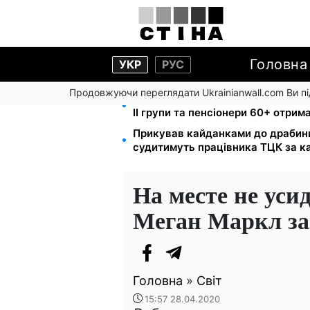
Головна
УКР
РУС
Продовжуючи переглядати Ukrainianwall.com Ви 
2000 грн щокварталу від фонду С
II групи та пенсіонери 60+ отри
Прикував кайданками до драбини 
судитимуть працівника ТЦК за к
На месте не уси
Меган Маркл за
Головна
»
Світ
15:57 28.04.2020