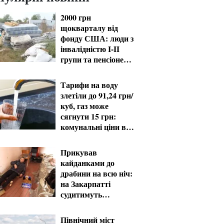
2000 грн
щокварталу від
фонду США: люди з
інвалідністю I-II
групи та пенсіонери
60+ отримають
виплати
Тарифи на воду
злетіли до 91,24 грн/
куб, газ може
сягнути 15 грн:
комунальні ціни в
серпні
Прикував
кайданками до
драбини на всю ніч:
на Закарпатті
судитимуть
працівника ТЦК за
катування
Північний міст