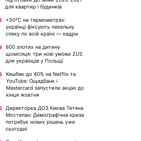
для квартир і будинків
+50°C на термометрах:
6
українці фіксують пекельну
спеку по всій країні — кадри
800 злотих на дитину
9
щомісяця: три нові умови ZUS
для українців у Польщі
Кешбек до 40% на Netflix та
6
YouTube: Ощадбанк і
Mastercard запустили акцію до
кінця жовтня
Директорка ДОЗ Києва Тетяна
5
Мостепан: Демографічна криза
потребує нових рішень уже
сьогодні