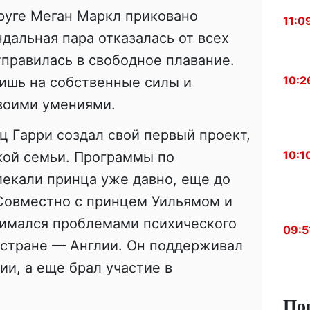
пруге Меган Маркл приковано
11:0
дальная пара отказалась от всех
тправилась в свободное плавание.
10:2
ишь на собственные силы и
своими умениями.
ц Гарри создал свой первый проект,
10:1
кой семьи. Программы по
екали принца уже давно, еще до
 Совместно с принцем Уильямом и
нимался проблемами психического
09:5
 стране — Англии. Он поддерживал
и, а еще брал участие в
По