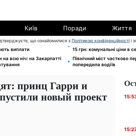
Київ
Поради
Життя
підтверджуєте, що ознайомилися з
Політикою конфіденційності
і 
ША: люди з інвалідністю I-
Тарифи на воду злетіли до 
мають виплати
15 грн: комунальні ціни в с
на всю ніч: на Закарпатті
Північний міст частково п
атування
попередила водіїв
Ос
дят: принц Гарри и
пустили новый проект
15:5
15:2