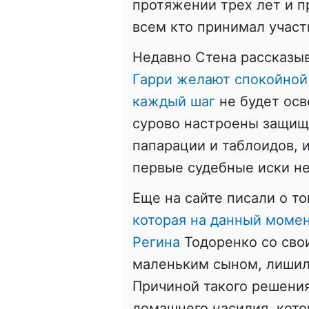
протяжении трех лет и п
всем кто принимал участ
Недавно Стена рассказы
Гарри желают спокойной 
каждый шаг
не будет осв
сурово настроены защищ
папарации и таблоидов, 
первые судебные иски не
Еще на сайте писали о т
которая на данный момен
Регина
Тодоренко со сво
маленьким сыном, лишил
Причиной такого решения
домашнего насилия, кот