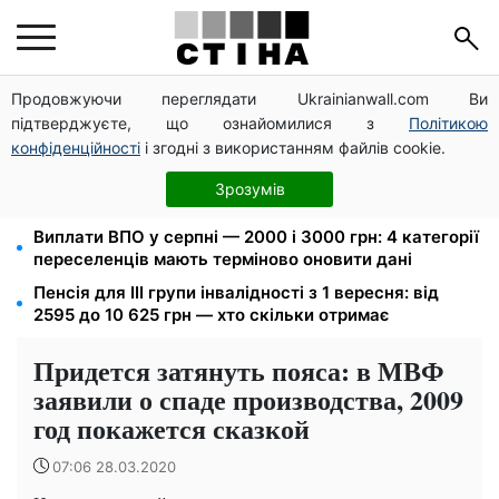
Продовжуючи переглядати Ukrainianwall.com Ви
172 940 грн захистять житло від арешту за
підтверджуєте, що ознайомилися з
Політикою
комуналку: з жовтня поріг — 432 тисячі
конфіденційності
і згодні з використанням файлів cookie.
Новий знак на центральній вулиці: водіям
вантажівок заборонили зупинку — штраф до 680
Зрозумів
грн
Виплати ВПО у серпні — 2000 і 3000 грн: 4 категорії
переселенців мають терміново оновити дані
Пенсія для III групи інвалідності з 1 вересня: від
2595 до 10 625 грн — хто скільки отримає
Придется затянуть пояса: в МВФ
заявили о спаде производства, 2009
год покажется сказкой
07:06 28.03.2020