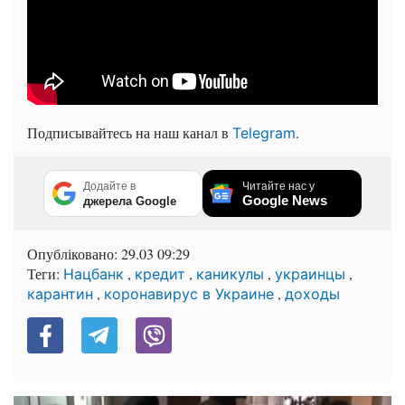
Подписывайтесь на наш канал в
.
Telegram
Додайте в
Читайте нас у
Google News
джерела Google
Опубліковано:
29.03 09:29
Теги:
,
,
,
,
Нацбанк
кредит
каникулы
украинцы
,
,
карантин
коронавирус в Украине
доходы