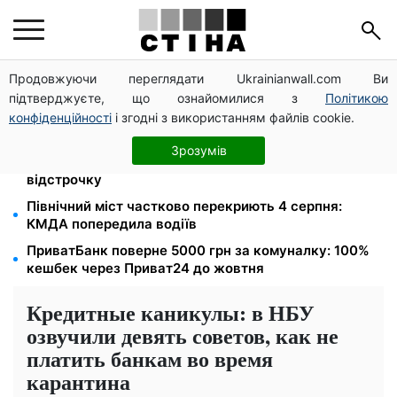
Продовжуючи переглядати Ukrainianwall.com Ви
ПФУ та Мінветеранів затвердили Порядок
підтверджуєте, що ознайомилися з
Політикою
взаємодії: єдиний алгоритм для фахівців супроводу
ветеранів
конфіденційності
і згодні з використанням файлів cookie.
Чоловіків із трьома дітьми хочуть мобілізувати:
Зрозумів
петиція пропонує скасувати автоматичну
відстрочку
Північний міст частково перекриють 4 серпня:
КМДА попередила водіїв
ПриватБанк поверне 5000 грн за комуналку: 100%
кешбек через Приват24 до жовтня
Кредитные каникулы: в НБУ
озвучили девять советов, как не
платить банкам во время
карантина