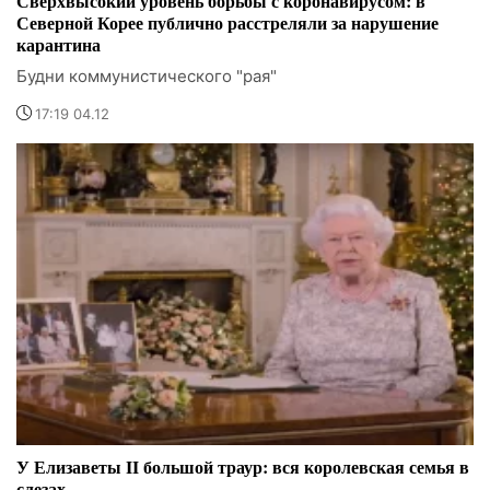
Сверхвысокий уровень борьбы с коронавирусом: в
Северной Корее публично расстреляли за нарушение
карантина
Будни коммунистического "рая"
17:19 04.12
У Елизаветы II большой траур: вся королевская семья в
слезах