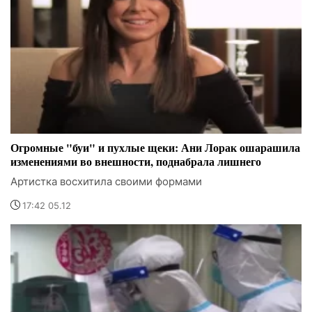
Огромные "буи" и пухлые щеки: Ани Лорак ошарашила
изменениями во внешности, поднабрала лишнего
Артистка восхитила своими формами
17:42 05.12