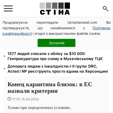
Продовжуючи переглядати Ukrainianwall.com Ви
Федоров звільнений і без бронювання: Камельчук
підтверджуєте, що ознайомилися з
Політикою
пропонує ексміністру мобілізацію на загальних
умовах
конфіденційності
і згодні з використанням файлів cookie.
Звільнені з полону безплатно відновлять
Зрозумів
посвідчення водія: умови від МВС
1577 людей списали з обліку за $10 000:
Генпрокуратура про схему в Мукачівському ТЦК
Допомога людям з інвалідністю I-II групи: DRC,
Acted і NP реєструють просто вдома на Херсонщині
Конец карантина близок: в ЕС
назвали критерии
17:32 15.04.2020
Только при определенных условиях...