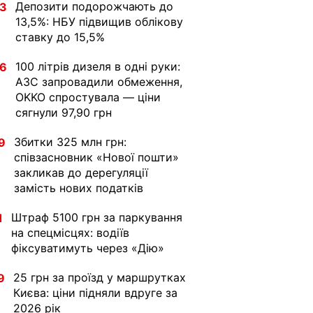
Депозити подорожчають до
33
13,5%: НБУ підвищив облікову
ставку до 15,5%
100 літрів дизеля в одні руки:
36
АЗС запровадили обмеження,
OKKO спростувала — ціни
сягнули 97,90 грн
Збитки 325 млн грн:
9
співзасновник «Нової пошти»
закликав до дерегуляції
замість нових податків
Штраф 5100 грн за паркування
1
на спецмісцях: водіїв
фіксуватимуть через «Дію»
25 грн за проїзд у маршрутках
9
Києва: ціни підняли вдруге за
2026 рік