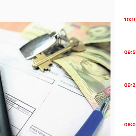
10:1
09:5
09:2
09:0