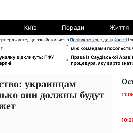
Київ
Поради
Життя
підтверджуєте, що ознайомилися з
Політикою конфіденційності
і 
стар і lifecell дають знижки
На стадіоні «Спартак» у К
ьг
між командами посольств 
муналку відкличуть: ПФУ
Права із Саудівської Аравії
ерпні
процедура, яку варто знат
Ос
ство: украинцам
лько они должны будут
11:0
джет
10:2