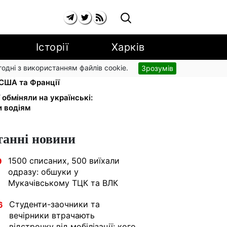
Історії
Харків
згодні з використанням файлів cookie.
Зрозумів
иєві відбувся товариський матч
США та Франції
 обміняли на українські:
и водіям
танні новини
1500 списаних, 500 виїхали
9
одразу: обшуки у
Мукачівському ТЦК та ВЛК
Студенти-заочники та
6
вечірники втрачають
відстрочку від мобілізації: кого