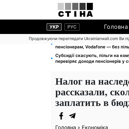
Головна
УКР
РУС
Продовжуючи переглядати Ukrainianwall.com Ви 
Тариф від 190 грн на місяць: Київ
пенсіонерам, Vodafone — без піл
Субсидії скасують, пільги на ко
перевіряє доходи пенсіонерів у с
Налог на наслед
рассказали, ско
заплатить в бю
Головна
»
Економіка