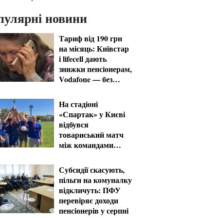
пулярні новини
Тариф від 190 грн
на місяць: Київстар
і lifecell дають
знижки пенсіонерам,
Vodafone — без
пільг
На стадіоні
«Спартак» у Києві
відбувся
товариський матч
між командами
посольств США та
Франції
Субсидії скасують,
пільги на комуналку
відкличуть: ПФУ
перевіряє доходи
пенсіонерів у серпні