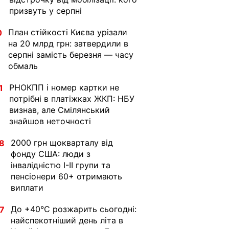
призвуть у серпні
План стійкості Києва урізали
0
на 20 млрд грн: затвердили в
серпні замість березня — часу
обмаль
РНОКПП і номер картки не
1
потрібні в платіжках ЖКП: НБУ
визнав, але Смілянський
знайшов неточності
2000 грн щокварталу від
8
фонду США: люди з
інвалідністю I-II групи та
пенсіонери 60+ отримають
виплати
До +40°С розжарить сьогодні:
7
найспекотніший день літа в