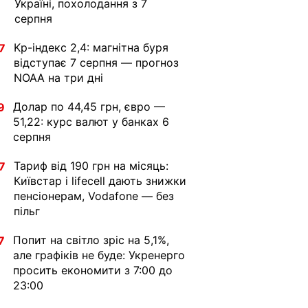
Україні, похолодання з 7
серпня
Kp-індекс 2,4: магнітна буря
7
відступає 7 серпня — прогноз
NOAA на три дні
Долар по 44,45 грн, євро —
9
51,22: курс валют у банках 6
серпня
Тариф від 190 грн на місяць:
7
Київстар і lifecell дають знижки
пенсіонерам, Vodafone — без
пільг
Попит на світло зріс на 5,1%,
7
але графіків не буде: Укренерго
просить економити з 7:00 до
23:00