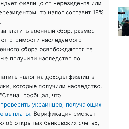
ндует физлицо от нерезидента или
ерезидентом, то налог составит 18%
.
 заплатить военный сбор, размер
% от стоимости наследуемого
енного сбора освобождаются те
рые получили наследство по
латить налог на доходы физлиц в
ки, которые получили наследство.
"Стена" сообщал, что
 проверить украинцев, получающих
ие выплаты.
Верификация сможет
 об открытых банковских счетах,