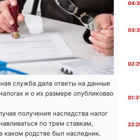
04:
03:
02:2
ная служба дала ответы на данные
алогах и о их размере опубликовао
01:3
случае получения наследства налог
навливаться по трем ставкам,
22:2
 в каком родстве был наследник.