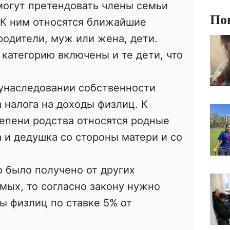
могут претендовать члены семьи
По
 К ним относятся ближайшие
родители, муж или жена, дети.
 категорию включены и те дети, что
 унаследовании собственности
 налога на доходы физлиц. К
епени родства относятся родные
а и дедушка со стороны матери и со
о было получено от других
мых, то согласно закону нужно
ды физлиц по ставке 5% от
.