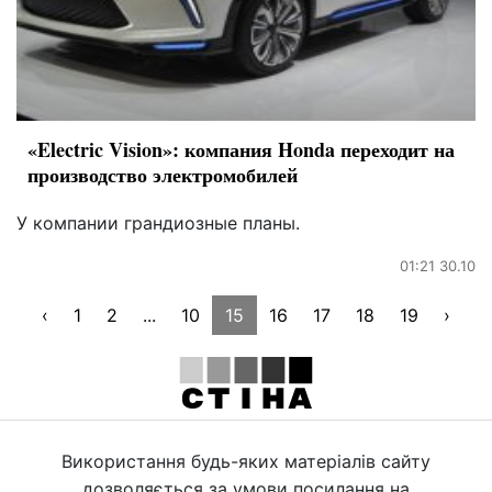
«Electric Vision»: компания Honda переходит на
производство электромобилей
У компании грандиозные планы.
01:21 30.10
‹
1
2
...
10
15
16
17
18
19
›
Використання будь-яких матеріалів сайту
дозволяється за умови посилання на