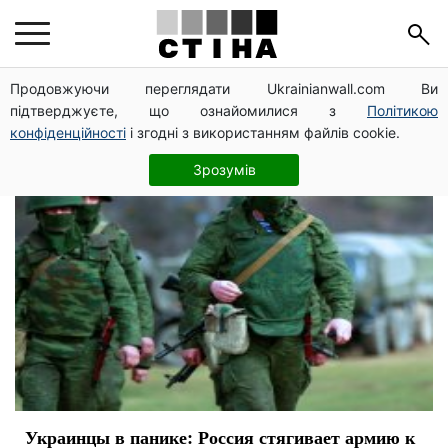
граница
Продовжуючи переглядати Ukrainianwall.com Ви
підтверджуєте, що ознайомилися з
Політикою
конфіденційності
і згодні з використанням файлів cookie.
Зрозумів
Украинцы в панике: Россия стягивает армию к