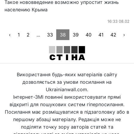
Такое нововведение возможно упростит жизнь
населению Крыма
16:33 08.02
‹
1
2
...
33
38
39
40
41
42
›
Використання будь-яких матеріалів сайту
дозволяється за умови посилання на
Ukrainianwall.com.
Інтернет-ЗМІ повинні використовувати прямі
відкриті для пошукових систем гіперпосилання.
Посилання має розміщуватися в підзаголовку або в
першому абзаці матеріалу. Редакція може не
поділяти точку зору авторів статей та