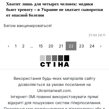
Хватит лишь для четырех человек: медики
бьют тревогу – в Украине не хватает сыворотки
от опасной болезни
Бегом вакцинироваться!
21:43 24.11
‹
1
2
...
15
20
21
22
23
24
›
Використання будь-яких матеріалів сайту
дозволяється за умови посилання на
Ukrainianwall.com.
Інтернет-ЗМІ повинні використовувати прямі
відкриті для пошукових систем гіперпосилання.
Посилання має розміщуватися в підзаголовку або в