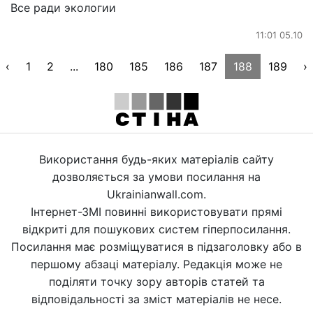
Все ради экологии
11:01 05.10
‹
1
2
...
180
185
186
187
188
189
›
Використання будь-яких матеріалів сайту
дозволяється за умови посилання на
Ukrainianwall.com.
Інтернет-ЗМІ повинні використовувати прямі
відкриті для пошукових систем гіперпосилання.
Посилання має розміщуватися в підзаголовку або в
першому абзаці матеріалу. Редакція може не
поділяти точку зору авторів статей та
відповідальності за зміст матеріалів не несе.