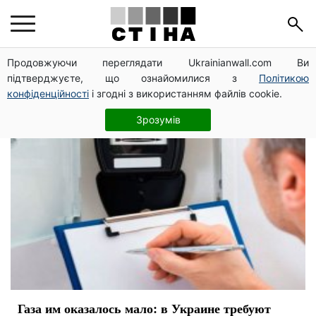
электроэнергия
Продовжуючи переглядати Ukrainianwall.com Ви
підтверджуєте, що ознайомилися з
Політикою
конфіденційності
і згодні з використанням файлів cookie.
Зрозумів
Газа им оказалось мало: в Украине требуют